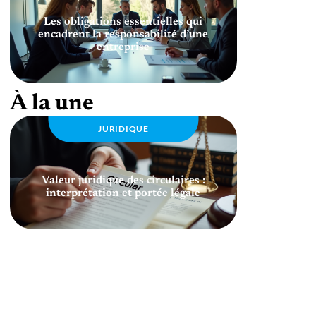
Les obligations essentielles qui
encadrent la responsabilité d’une
entreprise
À la une
JURIDIQUE
Valeur juridique des circulaires :
interprétation et portée légale