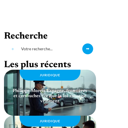
Recherche
Les plus récents
JURIDIQUE
Philippe Morris Espagne, frontières
et cartouches : ce que la loi autorise
vraiment
JURIDIQUE