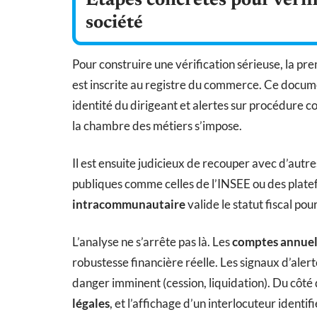
Étapes concrètes pour vérifie
société
Pour construire une vérification sérieuse, la pre
est inscrite au registre du commerce. Ce docume
identité du dirigeant et alertes sur procédure c
la chambre des métiers s’impose.
Il est ensuite judicieux de recouper avec d’autre
publiques comme celles de l’INSEE ou des plate
intracommunautaire
valide le statut fiscal po
L’analyse ne s’arrête pas là. Les
comptes annuel
robustesse financière réelle. Les signaux d’aler
danger imminent (cession, liquidation). Du côté d
légales
, et l’affichage d’un interlocuteur identi