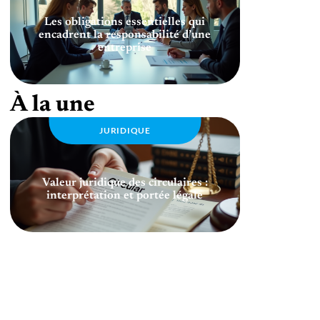
Les obligations essentielles qui
encadrent la responsabilité d’une
entreprise
À la une
JURIDIQUE
Valeur juridique des circulaires :
interprétation et portée légale