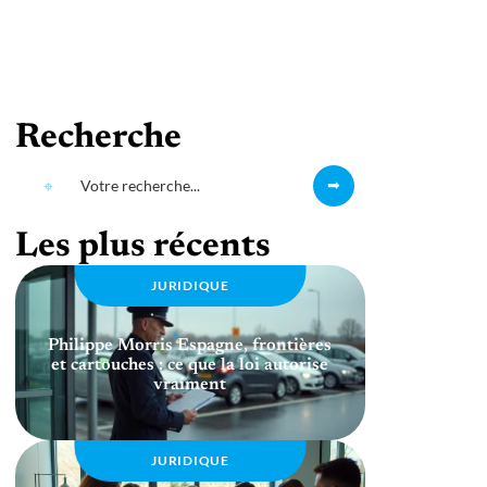
Recherche
Les plus récents
JURIDIQUE
Philippe Morris Espagne, frontières
et cartouches : ce que la loi autorise
vraiment
JURIDIQUE