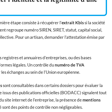
r l’identité et la légitimité d’une
mière étape consiste à récupérer l’
extrait Kbis
si la société
nt regroupe numéro SIREN, SIRET, statut, capital social,
ollective. Pour un artisan, demander l’attestation émise par
s registres et annuaires d’entreprises, ou des bases
formes légales. Un contrôle du
numéro de TVA
ur les échanges au sein de l’Union européenne.
s
sont consultables dans certains dossiers pour évaluer la
te issus des publications officielles (BODACC) signalent tout
u site internet de l’entreprise, la présence de
mentions
fié sont des points de contrôle non négligeables.