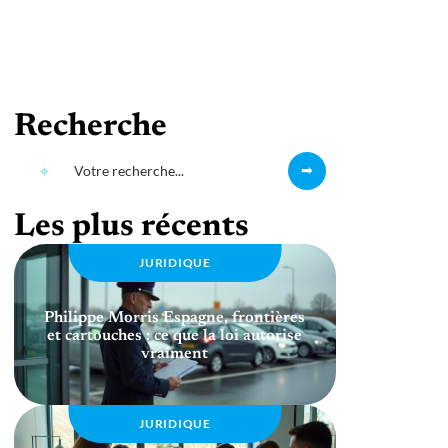
Recherche
Les plus récents
JURIDIQUE
Philippe Morris Espagne, frontières
et cartouches : ce que la loi autorise
vraiment
JURIDIQUE