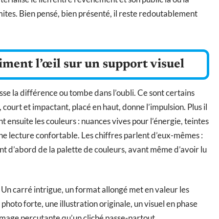
ites. Bien pensé, bien présenté, il reste redoutablement
iment l’œil sur un support visuel
sse la différence ou tombe dans l’oubli. Ce sont certains
, court et impactant, placé en haut, donne l’impulsion. Plus il
t ensuite les couleurs : nuances vives pour l’énergie, teintes
ne lecture confortable. Les chiffres parlent d’eux-mêmes :
nt d’abord de la palette de couleurs, avant même d’avoir lu
. Un carré intrigue, un format allongé met en valeur les
 photo forte, une illustration originale, un visuel en phase
 image percutante qu’un cliché passe-partout.