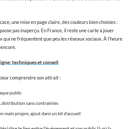
cace, une mise en page claire, des couleurs bien choisies :
 passe pas inaperçu. En France, il reste une carte à jouer
 qui ne fréquentent que peu les réseaux sociaux. À l’heure
 encore.
igne: techniques et conseil
 pour comprendre son attrait :
haque public
, distribution sans contraintes
en main propre, ajout dans un kit d’accueil
térialise le lien entre l’événement et son public là où la