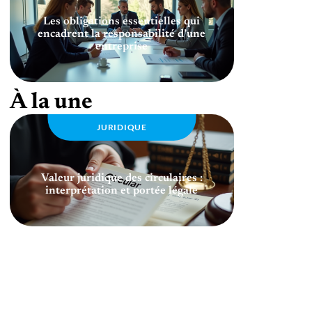
Les obligations essentielles qui
encadrent la responsabilité d’une
entreprise
À la une
JURIDIQUE
Valeur juridique des circulaires :
interprétation et portée légale