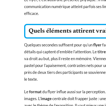
communication numérique atteint parfois ses lim
efficace.
Quels éléments attirent vra
Quelques secondes suffisent pour qu’un
flyer
fa
détails qui captent d’emblée l’attention. Le
titre
va droit au but, plus il reste en mémoire. Viennen
pastel pour l’apaisement, contrastes nets pour u
près de deux tiers des participants se souvienne
le texte.
Le
format
du flyer influe aussi sur la perception
images. L’
image
centrale doit frapper juste : une
avec le thème de l’exposition. Il vaut mieux une