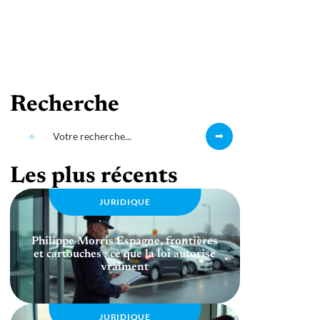
Recherche
Les plus récents
JURIDIQUE
Philippe Morris Espagne, frontières
et cartouches : ce que la loi autorise
vraiment
JURIDIQUE