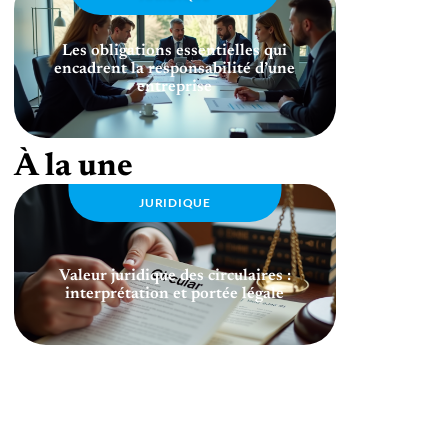
Les obligations essentielles qui
encadrent la responsabilité d’une
entreprise
À la une
JURIDIQUE
Valeur juridique des circulaires :
interprétation et portée légale