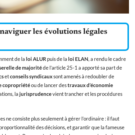
naviguer les évolutions légales
amment de la
loi ALUR
puis de la
loi ELAN
, a rendu le cadre
serelle de majorité
de l’article 25-1 a apporté sa part de
cs
et
conseils syndicaux
sont amenés à redoubler de
e copropriété
ou de lancer des
travaux d’économie
ations, la
jurisprudence
vient trancher et les procédures
s ne consiste plus seulement à gérer l’ordinaire : il faut
a proportionnalité des décisions, et garantir que la fameuse